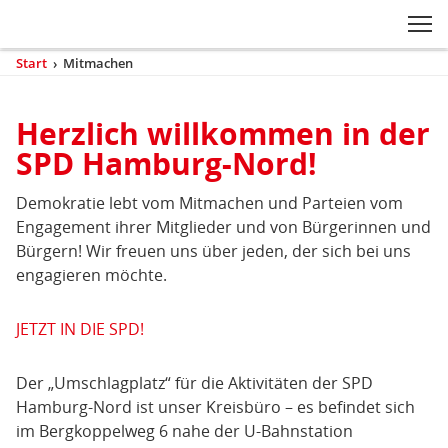
Zum Inhaltsbereich der Seite
Zum Fußbereich der Seite
Kopfbereich
Sprungmarken-
Hauptnavigation
M
Navigation
ei
Start
›
Mitmachen
(aktuell)
Sie
sind
Inhaltsbereich
hier
Herzlich willkommen in der
Mitmachen
SPD Hamburg-Nord!
Demokratie lebt vom Mitmachen und Parteien vom
Engagement ihrer Mitglieder und von Bürgerinnen und
Bürgern! Wir freuen uns über jeden, der sich bei uns
engagieren möchte.
JETZT IN DIE SPD!
Der „Umschlagplatz“ für die Aktivitäten der SPD
Hamburg-Nord ist unser Kreisbüro – es befindet sich
im Bergkoppelweg 6 nahe der U-Bahnstation