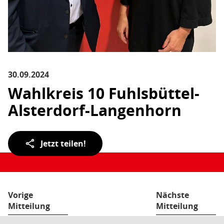
30.09.2024
Wahlkreis 10 Fuhlsbüttel-
Alsterdorf-Langenhorn
Teilen
Jetzt teilen!
der
Seite:
Vorige
Nächste
Mitteilung
Mitteilung
Hinw